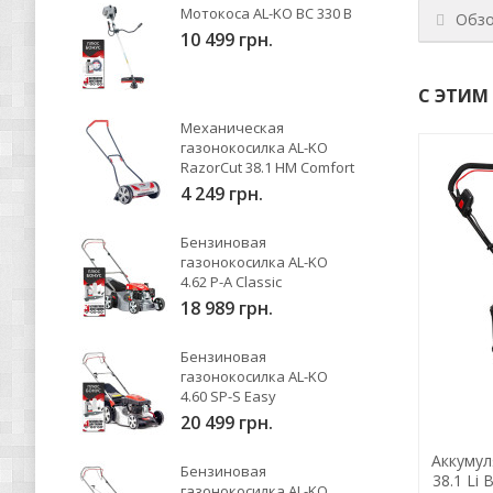
Мотокоса AL-KO BC 330 B
Обз
10 499 грн.
С ЭТИМ
Механическая
газонокосилка AL-KO
RazorCut 38.1 HM Comfort
4 249 грн.
Бензиновая
газонокосилка AL-KO
4.62 P-A Classic
18 989 грн.
Бензиновая
газонокосилка AL-KO
4.60 SP-S Easy
20 499 грн.
 Flex
Аккумулятор AL-KO B50 Li BO Flex
Аккумул
Бензиновая
18V/2,5Ah
38.1 Li 
газонокосилка AL-KO