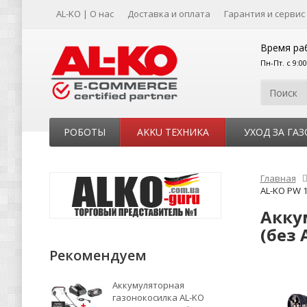
AL-KO | О нас
Доставка и оплата
Гарантия и сервис
Время ра
Пн-Пт. с 9:0
РОБОТЫ
AKKU ТЕХНИКА
УХОД ЗА ГА
Главная
AL-KO PW 1
Акку
(без 
Рекомендуем
Аккумуляторная
газонокосилка AL-KO