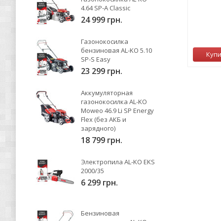
4.64 SP-A Classic
3 459 грн.
24 999 грн.
0
Газонокосилка
бензиновая AL-KO 5.10
Нет в наличии
Куп
SP-S Easy
23 299 грн.
Аккумуляторная
газонокосилка AL-KO
Moweo 46.9 Li SP Energy
Flex (без АКБ и
зарядного)
18 799 грн.
Электропила AL-KO EKS
2000/35
6 299 грн.
Бензиновая