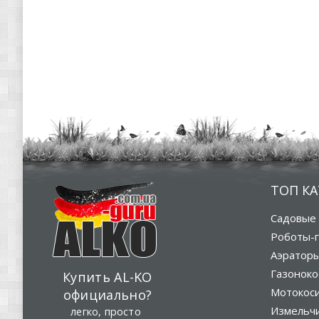
ТОП К
Садовые 
Роботы-г
Аэратор
Газоноко
Купить AL-KO
Мотокос
официально?
Измельч
легко, просто