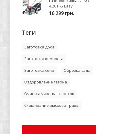
газонокосилка AL-KO
4.20 P-S Easy
16 299 грн.
Теги
Заготовка дров
Заготовка компоста
Заготовка сена
Обрезка сада
Оздоровление газона
Очистка участка от веток
Скашивание высокой травы