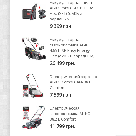
Аккумуляторная пила
AL-KO mini CSM 1815 Bo
Flex (SET) (с АКБ и
зарядным)
9 399 грн.
Аккумуляторная
газонокосилка AL-KO
4.65 Li SP Easy Energy
Flex (с АКБ и зарядным)
26 499 грн.
Электрический аэратор
AL-KO Combi Care 38 E
Comfort
7 599 грн.
Электрическая
газонокосилка AL-KO
38.2 E Comfort
11 799 грн.