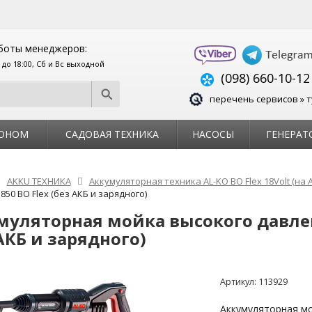
боты менеджеров:
0 до 18:00, Сб и Вс выходной
(098) 660-10-12
перечень сервисов » т
ЗОНОМ
САДОВАЯ ТЕХНИКА
НАСОСЫ
ГЕНЕРАТ
AKKU ТЕХНИКА
Аккумуляторная техника AL-KO BO Flex 18Volt (на 
850 BO Flex (без АКБ и зарядного)
муляторная мойка высокого давлен
АКБ и зарядного)
Артикул:
113929
Аккумуляторная мо