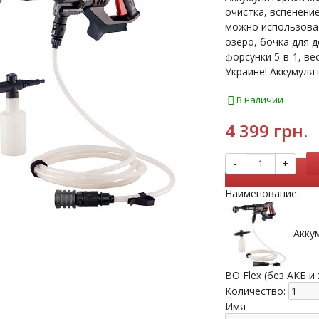
очистка, вспенение
можно использоват
озеро, бочка для 
форсунки 5-в-1, вес
Украине! Аккумуля
В наличии
4 399 грн.
-
+
Наименование:
Акку
BO Flex (без АКБ и
Количество:
Имя