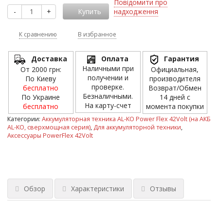
Повідомити про
-
+
Купить
надходження
К сравнению
В избранное
Доставка
Оплата
Гарантия
Наличными при
От 2000 грн:
Официальная,
получении и
По Киеву
производителя
проверке.
бесплатно
Возврат/Обмен
Безналичными.
По Украине
14 дней с
На карту-счет
бесплатно
момента покупки
Категории:
Аккумуляторная техника AL-KO Power Flex 42Volt (на АКБ
AL-KO, сверхмощная серия)
,
Для аккумуляторной техники
,
Аксессуары PowerFlex 42Volt
Обзор
Характеристики
Отзывы