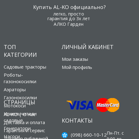
Купить AL-KO официально?
легко, просто
гарантия до 3х лет
АЛКО Гарден
ТОП
ЛИЧНЫЙ КАБИНЕТ
КАТЕГОРИИ
Мои заказы
Садовые тракторы
Мой профиль
Роботы-
газонокосилки
Аэраторы
Газонокосилки
СТРАНИЦЫ
Мотокоси
Измельчители
AL-KO | О нас
КОНТАКТЫ
садовые
Доставка и оплата
Генератори
Гарантия и сервис
Пн-Пт. с
(098) 660-10-12
Насоси
Договор публичной
9:00 до