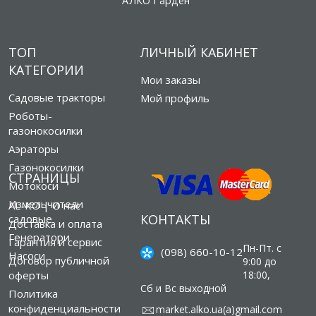
АЛКО Гарден
ТОП
ЛИЧНЫЙ КАБИНЕТ
КАТЕГОРИИ
Мои заказы
Садовые тракторы
Мой профиль
Роботы-
газонокосилки
Аэраторы
Газонокосилки
СТРАНИЦЫ
Мотокоси
Измельчители
AL-KO | О нас
КОНТАКТЫ
садовые
Доставка и оплата
Генератори
Гарантия и сервис
Пн-Пт. с
(098) 660-10-12
Насоси
Договор публичной
9:00 до
оферты
18:00,
Сб и Вс выходной
Политика
конфиденциальности
market.alko.ua(а)gmail.com