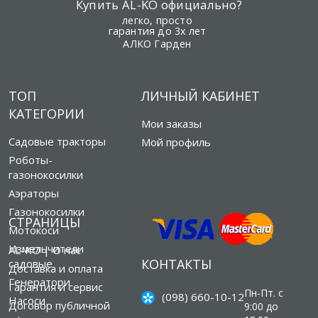
Купить AL-KO официально?
легко, просто
гарантия до 3х лет
АЛКО Гарден
ТОП
ЛИЧНЫЙ КАБИНЕТ
КАТЕГОРИИ
Мои заказы
Садовые тракторы
Мой профиль
Роботы-
газонокосилки
Аэраторы
Газонокосилки
СТРАНИЦЫ
Мотокоси
Измельчители
AL-KO | О нас
КОНТАКТЫ
садовые
Доставка и оплата
Генератори
Гарантия и сервис
Пн-Пт. с
(098) 660-10-12
Насоси
Договор публичной
9:00 до