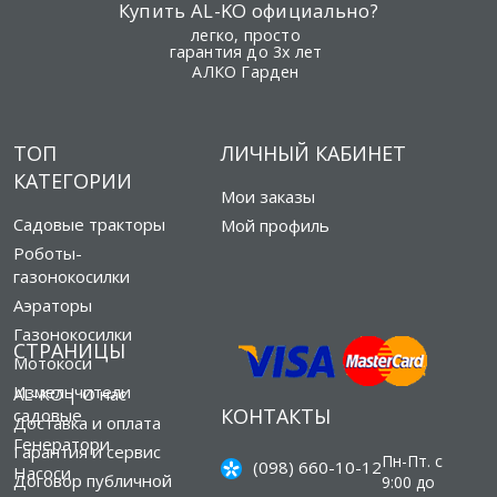
Купить AL-KO официально?
легко, просто
гарантия до 3х лет
АЛКО Гарден
ТОП
ЛИЧНЫЙ КАБИНЕТ
КАТЕГОРИИ
Мои заказы
Садовые тракторы
Мой профиль
Роботы-
газонокосилки
Аэраторы
Газонокосилки
СТРАНИЦЫ
Мотокоси
Измельчители
AL-KO | О нас
КОНТАКТЫ
садовые
Доставка и оплата
Генератори
Гарантия и сервис
Пн-Пт. с
(098) 660-10-12
Насоси
Договор публичной
9:00 до