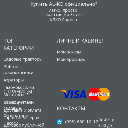
Купить AL-KO официально?
легко, просто
гарантия до 3х лет
АЛКО Гарден
ТОП
ЛИЧНЫЙ КАБИНЕТ
КАТЕГОРИИ
Мои заказы
Садовые тракторы
Мой профиль
Роботы-
газонокосилки
Аэраторы
Газонокосилки
СТРАНИЦЫ
Мотокоси
Измельчители
AL-KO | О нас
КОНТАКТЫ
садовые
Доставка и оплата
Генератори
Гарантия и сервис
Пн-Пт. с
(098) 660-10-12
Насоси
Договор публичной
9:00 до