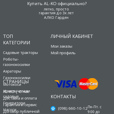
Купить AL-KO официально?
легко, просто
гарантия до 3х лет
АЛКО Гарден
ТОП
ЛИЧНЫЙ КАБИНЕТ
КАТЕГОРИИ
Мои заказы
Садовые тракторы
Мой профиль
Роботы-
газонокосилки
Аэраторы
Газонокосилки
СТРАНИЦЫ
Мотокоси
Измельчители
AL-KO | О нас
КОНТАКТЫ
садовые
Доставка и оплата
Генератори
Гарантия и сервис
Пн-Пт. с
(098) 660-10-12
Насоси
Договор публичной
9:00 до