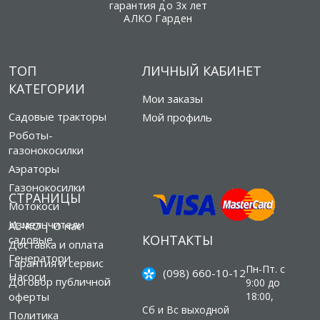
гарантия до 3х лет
АЛКО Гарден
ТОП
ЛИЧНЫЙ КАБИНЕТ
КАТЕГОРИИ
Мои заказы
Садовые тракторы
Мой профиль
Роботы-
газонокосилки
Аэраторы
Газонокосилки
СТРАНИЦЫ
Мотокоси
Измельчители
AL-KO | О нас
КОНТАКТЫ
садовые
Доставка и оплата
Генератори
Гарантия и сервис
Пн-Пт. с
(098) 660-10-12
Насоси
Договор публичной
9:00 до
оферты
18:00,
Сб и Вс выходной
Политика