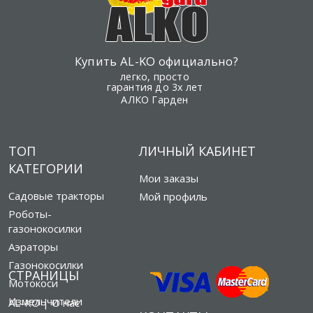
Купить AL-KO официально?
легко, просто
гарантия до 3х лет
АЛКО Гарден
ТОП
ЛИЧНЫЙ КАБИНЕТ
КАТЕГОРИИ
Мои заказы
Садовые тракторы
Мой профиль
Роботы-
газонокосилки
Аэраторы
Газонокосилки
СТРАНИЦЫ
Мотокоси
Измельчители
AL-KO | О нас