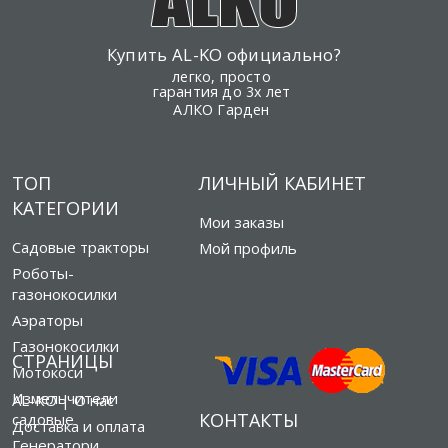
Купить AL-KO официально?
легко, просто
гарантия до 3х лет
АЛКО Гарден
ТОП
ЛИЧНЫЙ КАБИНЕТ
КАТЕГОРИИ
Мои заказы
Садовые тракторы
Мой профиль
Роботы-
газонокосилки
Аэраторы
Газонокосилки
СТРАНИЦЫ
Мотокоси
Измельчители
AL-KO | О нас
КОНТАКТЫ
садовые
Доставка и оплата
Генератори