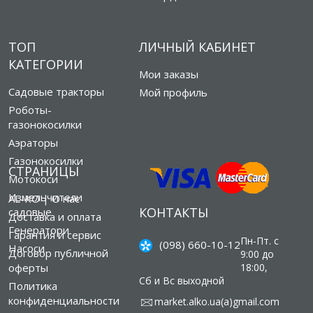
ТОП
ЛИЧНЫЙ КАБИНЕТ
КАТЕГОРИИ
Мои заказы
Садовые тракторы
Мой профиль
Роботы-
газонокосилки
Аэраторы
Газонокосилки
СТРАНИЦЫ
Мотокоси
Измельчители
AL-KO | О нас
КОНТАКТЫ
садовые
Доставка и оплата
Генератори
Гарантия и сервис
Пн-Пт. с
(098) 660-10-12
Насоси
Договор публичной
9:00 до
оферты
18:00,
Сб и Вс выходной
Политика
конфиденциальности
market.alko.ua(а)gmail.com